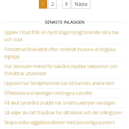
1
2
…
9
Nästa
Inläggsnavigering
SENASTE INLÄGGEN
Upplev Ystad från en hyrd stuga mysigt boende nära hav
och stad
Förbättrad livskvalitet efter minimalt invasiva urologiska
ingrepp
Hur skonsam metod för takvård skyddar takpannor och
förbättrar utseendet
Upptäck hur familjehemmet kan bli barnets andra hem
Effektivisera elräkningen med egna solceller
Få akut tandvård snabbt när smärta avbryter vardagen
Så väljer du rätt fröpåsar för ditt klimat och din odlingszon
Skapa unika väggdekorationer med personliga posters