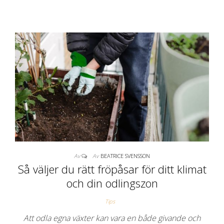
Av
Av
BEATRICE SVENSSON
Så väljer du rätt fröpåsar för ditt klimat
och din odlingszon
Tips
Att odla egna växter kan vara en både givande och