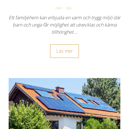
Hem
Tips
Ett familjehem kan erbjuda en varm och trygg miljö där
barn och unga får möjlighet att utvecklas och känna
tillhörighet.…
Läs mer