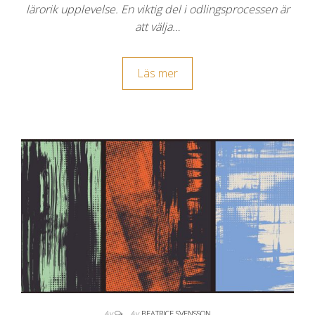
lärorik upplevelse. En viktig del i odlingsprocessen är
att välja…
Läs mer
Av
Av
BEATRICE SVENSSON