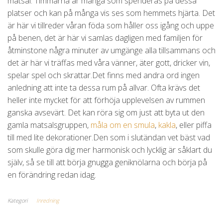
matsal. Timmarna är många som spenderas på dessa
platser och kan på många vis ses som hemmets hjärta. Det
är här vi tillreder våran föda som håller oss igång och uppe
på benen, det är här vi samlas dagligen med familjen för
åtminstone några minuter av umgänge alla tillsammans och
det är här vi träffas med våra vänner, äter gott, dricker vin,
spelar spel och skrattar.Det finns med andra ord ingen
anledning att inte ta dessa rum på allvar. Ofta krävs det
heller inte mycket för att förhöja upplevelsen av rummen
ganska avsevärt. Det kan röra sig om just att byta ut den
gamla matsalsgruppen,
måla om en smula
,
kakla
, eller piffa
till med lite dekorationer.Den som i slutändan vet bäst vad
som skulle göra dig mer harmonisk och lycklig är såklart du
själv, så se till att börja gnugga geniknölarna och börja på
en förändring redan idag.
Kategori
Inredning