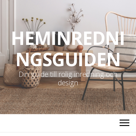
HEMINREDNI
NGSGUIDEN
Din guide till rolig inredning och
design