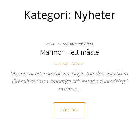
Kategori: Nyheter
Av
Av
BEATRICE SVENSSON
Marmor – ett måste
Inredning
Nyheter
Marmor är ett material som slagit stort den sista tiden.
Överallt ser man reportage och inlägg om inredning i
marmor.…
Läs mer