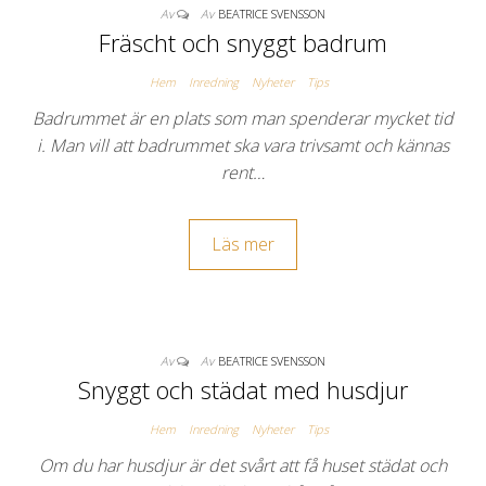
Av
Av
BEATRICE SVENSSON
Fräscht och snyggt badrum
Hem
Inredning
Nyheter
Tips
Badrummet är en plats som man spenderar mycket tid
i. Man vill att badrummet ska vara trivsamt och kännas
rent…
Läs mer
Av
Av
BEATRICE SVENSSON
Snyggt och städat med husdjur
Hem
Inredning
Nyheter
Tips
Om du har husdjur är det svårt att få huset städat och