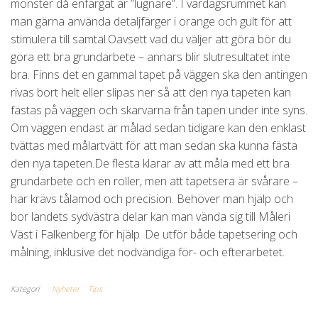
mönster då enfärgat är ”lugnare”. I vardagsrummet kan
man gärna använda detaljfärger i orange och gult för att
stimulera till samtal.Oavsett vad du väljer att göra bör du
göra ett bra grundarbete – annars blir slutresultatet inte
bra. Finns det en gammal tapet på väggen ska den antingen
rivas bort helt eller slipas ner så att den nya tapeten kan
fästas på väggen och skarvarna från tapen under inte syns.
Om väggen endast är målad sedan tidigare kan den enklast
tvättas med målartvätt för att man sedan ska kunna fästa
den nya tapeten.De flesta klarar av att måla med ett bra
grundarbete och en roller, men att tapetsera är svårare –
här krävs tålamod och precision. Behöver man hjälp och
bor landets sydvästra delar kan man vända sig till Måleri
Väst i Falkenberg för hjälp. De utför både tapetsering och
målning, inklusive det nödvändiga för- och efterarbetet.
Kategori
Nyheter
Tips