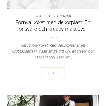
Av
Av
BEATRICE SVENSSON
Förnya köket med dekorplast: En
prisvärd och kreativ makeover
Inredning
Att förnya köket med dekorplast är ett
kostnadseffektivt sätt att ge ditt kök en fräsch och
modern look utan att…
Läs mer