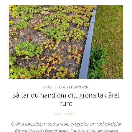
Av
Av
BEATRICE SVENSSON
Så tar du hand om ditt gröna tak året
runt
Tips
Utsidan
Gröna tak, såsom sedumtak, erbjuder en rad fördelar
för miljön och fastigheten. De bidrar till att isolera