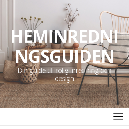
HEMINREDNI
NGSGUIDEN
Din guide till rolig inredning och
design