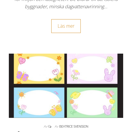
byggnader, minska dagvattenavrinning…
Läs mer
Av
Av
BEATRICE SVENSSON