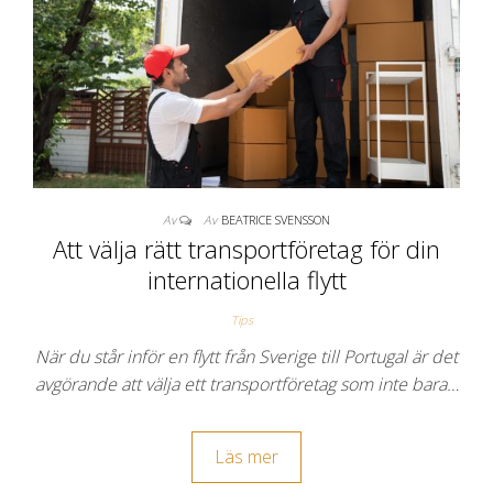
Av
Av
BEATRICE SVENSSON
Att välja rätt transportföretag för din
internationella flytt
Tips
När du står inför en flytt från Sverige till Portugal är det
avgörande att välja ett transportföretag som inte bara…
Läs mer