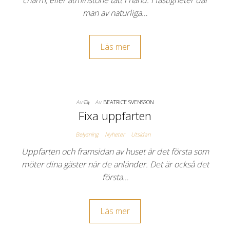
charm, eller åtminstone tätt i hand. I fastigheter där
man av naturliga…
Läs mer
Av
Av
BEATRICE SVENSSON
Fixa uppfarten
Belysning
Nyheter
Utsidan
Uppfarten och framsidan av huset är det första som
möter dina gäster när de anländer. Det är också det
första…
Läs mer