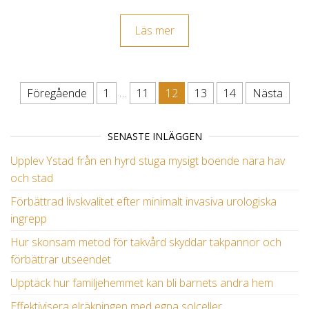
Läs mer
Föregående
1
…
11
12
13
14
Nästa
Inläggsnavigering
SENASTE INLÄGGEN
Upplev Ystad från en hyrd stuga mysigt boende nära hav
och stad
Förbättrad livskvalitet efter minimalt invasiva urologiska
ingrepp
Hur skonsam metod för takvård skyddar takpannor och
förbättrar utseendet
Upptäck hur familjehemmet kan bli barnets andra hem
Effektivisera elräkningen med egna solceller