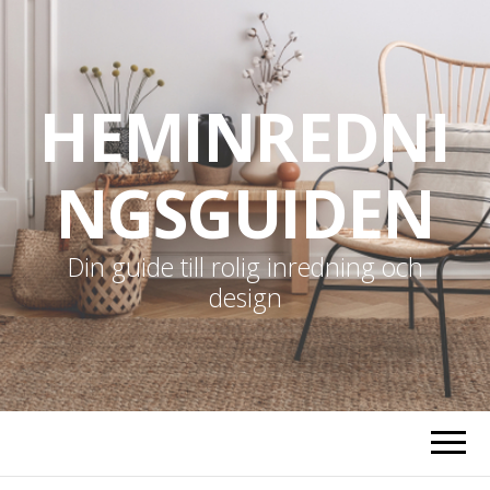
HEMINREDNI
NGSGUIDEN
Din guide till rolig inredning och
design